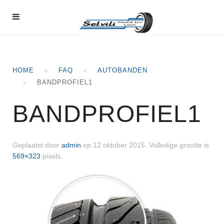
HOME
FAQ
AUTOBANDEN
BANDPROFIEL1
BANDPROFIEL1
Geplaatst door
admin
op
12 oktober 2015
. Volledige grootte is
569×323
pixels.