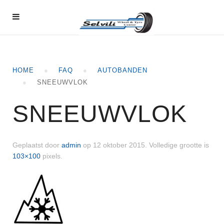
HOME
FAQ
AUTOBANDEN
SNEEUWVLOK
SNEEUWVLOK
Geplaatst door
admin
op
12 oktober 2015
. Volledige grootte is
103×100
pixels.